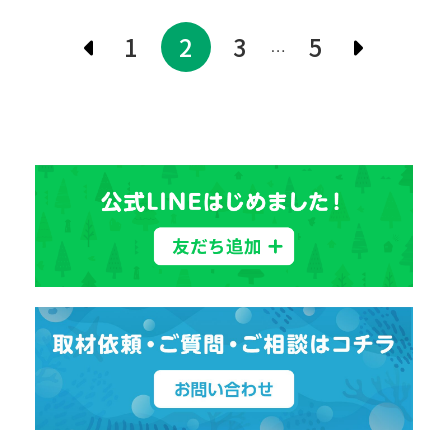
1
2
3
5
…