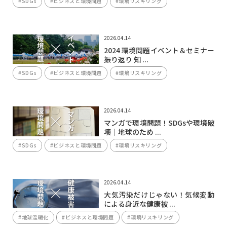
#SDGs
#ビジネスと環境問題
#環境リスキリング
2026.04.14
2024 環境問題イベント＆セミナー
振り返り 知 ...
#SDGs
#ビジネスと環境問題
#環境リスキリング
2026.04.14
マンガで環境問題！SDGsや環境破
壊｜地球のため ...
#SDGs
#ビジネスと環境問題
#環境リスキリング
2026.04.14
大気汚染だけじゃない！気候変動
による身近な健康被 ...
#地球温暖化
#ビジネスと環境問題
#環境リスキリング