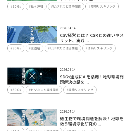
#SDGs
#松本淳和
#ビジネスと環境問題
#環境リスキリング
2026.04.14
CSV経営とは？ CSRとの違いやメ
リット、実践 ...
#SDGs
#渡辺瞳
#ビジネスと環境問題
#環境リスキリング
2026.04.14
SDGs達成にAIを活用！地球環境問
題解決の鍵を ...
#SDGs
#ビジネスと環境問題
#環境リスキリング
2026.04.14
微生物で環境問題を解決！地球を
救う環境浄化研究の ...