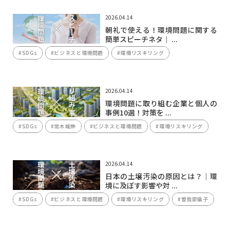
2026.04.14
朝礼で使える！環境問題に関する
簡単スピーチネタ｜ ...
#SDGs
#ビジネスと環境問題
#環境リスキリング
2026.04.14
環境問題に取り組む企業と個人の
事例10選！対策を ...
#SDGs
#常木城伸
#ビジネスと環境問題
#環境リスキリング
2026.04.14
日本の土壌汚染の原因とは？｜環
境に及ぼす影響や対 ...
#SDGs
#ビジネスと環境問題
#環境リスキリング
#曽我部倫子