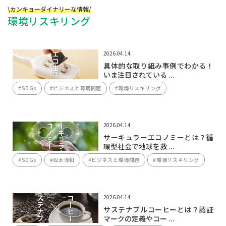
\カンキョーダイナリーな情報/
環境リスキリング
2026.04.14
具体的な取り組み事例でわかる！
いま注目されている ...
#SDGs
#ビジネスと環境問題
#環境リスキリング
2026.04.14
サーキュラーエコノミーとは？循
環型社会で地球を救 ...
#SDGs
#松本淳和
#ビジネスと環境問題
#環境リスキリング
2026.04.14
サステナブルコーヒーとは？認証
マークの定義やコー ...