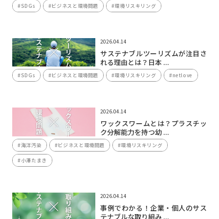
#SDGs
#ビジネスと環境問題
#環境リスキリング
2026.04.14
サステナブルツーリズムが注目さ
れる理由とは？日本 ...
#SDGs
#ビジネスと環境問題
#環境リスキリング
#netlove
2026.04.14
ワックスワームとは？プラスチッ
ク分解能力を持つ幼 ...
#海洋汚染
#ビジネスと環境問題
#環境リスキリング
#小澤たまき
2026.04.14
事例でわかる！企業・個人のサス
テナブルな取り組み ...