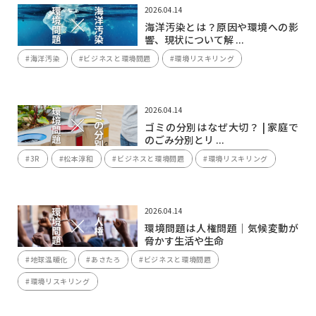
2026.04.14
海洋汚染とは？原因や環境への影
響、現状について解 ...
#海洋汚染
#ビジネスと環境問題
#環境リスキリング
2026.04.14
ゴミの分別はなぜ大切？ | 家庭で
のごみ分別とリ ...
#3R
#松本淳和
#ビジネスと環境問題
#環境リスキリング
2026.04.14
環境問題は人権問題｜気候変動が
脅かす生活や生命
#地球温暖化
#あさたろ
#ビジネスと環境問題
#環境リスキリング