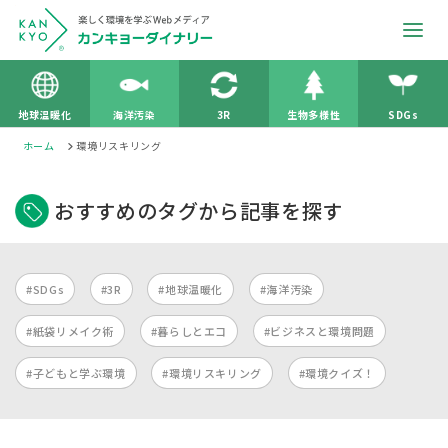
地球温暖化
海洋汚染
3R
生物多様性
SDGs
ホーム
環境リスキリング
おすすめのタグから記事を探す
#SDGs
#3R
#地球温暖化
#海洋汚染
#紙袋リメイク術
#暮らしとエコ
#ビジネスと環境問題
#子どもと学ぶ環境
#環境リスキリング
#環境クイズ！