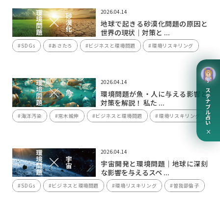
2026.04.14
地球で起きる砂漠化問題の原因と
世界の現状｜対策と ...
#SDGs
#あさたろ
#ビジネスと環境問題
#環境リスキリング
2026.04.14
サステナブル占い
環境問題が魚・人に与える影響と
対策を解説！ 私た ...
#海洋汚染
#常木城伸
#ビジネスと環境問題
#環境リスキリング
×
2026.04.14
宇宙開発と環境問題｜地球に深刻
な影響を与えるスペ ...
#SDGs
#ビジネスと環境問題
#環境リスキリング
#曽我部倫子