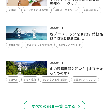
種類やエコグッズ ...
#SDGs
#ビジネスと環境問題
#環境リスキリング
#曽我部倫子
2026.04.14
脱プラスチックを目指す代替品
は？環境と健康に配 ...
#海洋汚染
#ビジネスと環境問題
#環境リスキリング
2026.04.14
山の環境問題と私たち | 未来を守
るためのマナ ...
#SDGs
#松本淳和
#ビジネスと環境問題
#環境リスキリング
すべての記事一覧に戻る