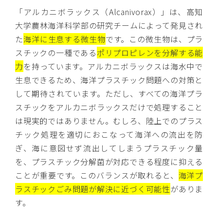
「アルカニボラックス（Alcanivorax）」は、高知
大学農林海洋科学部の研究チームによって発見され
た
海洋に生息する微生物
です。この微生物は、プラ
スチックの一種である
ポリプロピレンを分解する能
力
を持っています。アルカニボラックスは海水中で
生息できるため、海洋プラスチック問題への対策と
して期待されています。ただし、すべての海洋プラ
スチックをアルカニボラックスだけで処理すること
は現実的ではありません。むしろ、陸上でのプラス
チック処理を適切におこなって海洋への流出を防
ぎ、海に意図せず流出してしまうプラスチック量
を、プラスチック分解菌が対応できる程度に抑える
ことが重要です。このバランスが取れると、
海洋プ
ラスチックごみ問題が解決に近づく可能性
がありま
す。