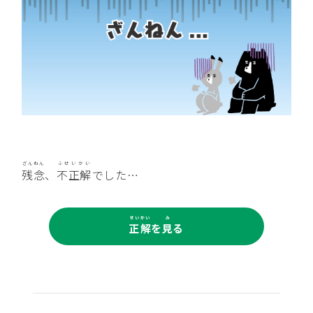
残念
、
不正解
でした…
正解
を
見
る