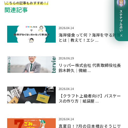
\こちらの記事もおすすめ！/
関連記事
サステナブル占い
2026.04.14
海岸侵食って何？海岸を守る対策
×
とは｜教えて！エシ ...
2026.06.19
リッパー株式会社 代表取締役社長
鈴木幹久｜微細 ...
2026.04.14
【クラフト上級者向け】パスケー
スの作り方｜紙袋屋 ...
2026.04.14
真夏日！7月の日本橋おそうじ🦒