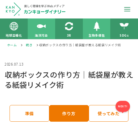
地球温暖化
海洋汚染
3R
生物多様性
SDGs
ホーム
続き
収納ボックスの作り方｜紙袋屋が教える紙袋リメイク術
2026.07.13
収納ボックスの作り方｜紙袋屋が教え
る紙袋リメイク術
NEXT!
準備
作り方
使ってみた