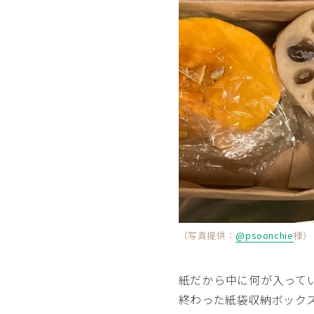
（写真提供：
@psoonchie
様）
紙だから中に何が入って
終わった紙袋収納ボック