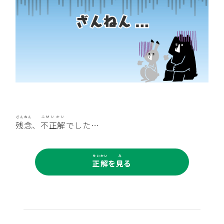
残念
、
不正解
でした…
正解
を
見
る