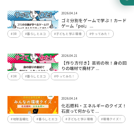
2026.04.14
ゴミ分別をゲームで学ぶ！カード
ゲーム「poi」 ...
#3R
#暮らしとエコ
#子どもと学ぶ環境
#やってみた！
2026.04.21
【作り方付き】芸術の秋！身の回
りの端材で廃材ア ...
#3R
#暮らしとエコ
#やってみた！
2026.04.14
化石燃料・エネルギーのクイズ！
石炭って何からで ...
#地球温暖化
#暮らしとエコ
#子どもと学ぶ環境
#環境クイズ！