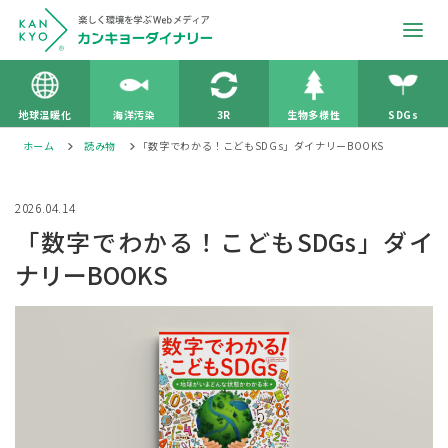
地球温暖化
海洋汚染
3R
生物多様性
SDGs
ホーム
読み物
「数字でわかる！こどもSDGs」ダイナリーBOOKS
2026.04.14
「数字でわかる！こどもSDGs」ダイ
ナリーBOOKS