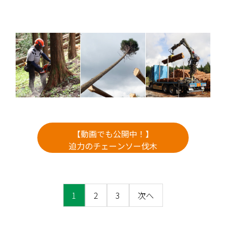
【動画でも公開中！】
迫力のチェーンソー伐木
1
2
3
次へ