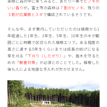
実際に森の中に来てみると、あたり一帯で
ヒノキの
いい香り
が。富士市の森林は
７割がヒノキ
、残りの
３割が広葉樹とスギ
で構成されているそうです。
そんな中、まず案内していただいたのは植樹から1
年経過した1年生、3年生、5年生、10年生の木が範
囲ごとに時期で区切られた植樹エリア。ある程度の
高さに達する5年生くらいまでは成長の妨げになる
草を刈る「
下刈り（したがり）
」や、苗木を守るた
めの「
獣害対策
」が必須とのことでした。植樹した
後も人による地道な手入れが欠かせません。