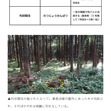
▲列状間伐が施されたエリア。黄色点線の箇所にあった木が伐採さ
れ、そのほかの木は綺麗に列をなしている。