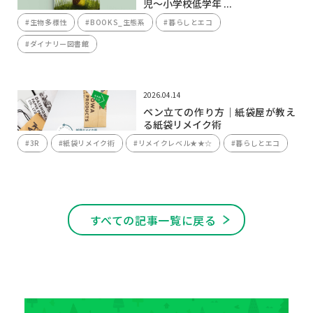
児〜小学校低学年 ...
#生物多様性
#BOOKS_生態系
#暮らしとエコ
#ダイナリー図書館
2026.04.14
ペン立ての作り方｜紙袋屋が教え
る紙袋リメイク術
#3R
#紙袋リメイク術
#リメイクレベル★★☆
#暮らしとエコ
すべての記事一覧に戻る