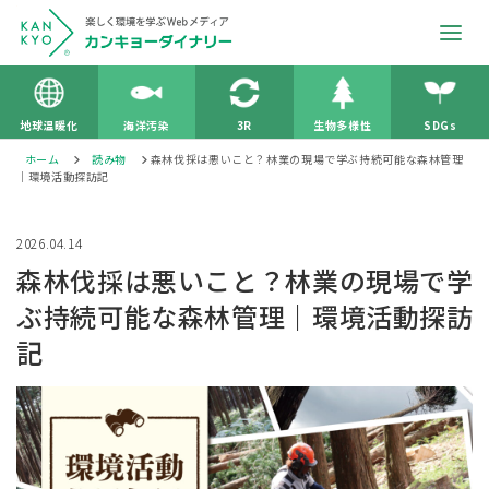
地球温暖化
海洋汚染
3R
生物多様性
SDGs
ホーム
読み物
森林伐採は悪いこと？林業の現場で学ぶ持続可能な森林管理
｜環境活動探訪記
2026.04.14
森林伐採は悪いこと？林業の現場で学
ぶ持続可能な森林管理｜環境活動探訪
記