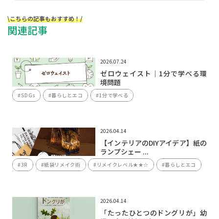
\こちらの記事もおすすめ！/
関連記事
2026.07.24
ゼロウェイスト｜1分で学べる環
境問題
#SDGs
#暮らしとエコ
#1分で学べる
2026.04.14
【インテリアのDIYアイデア】紙の
ランプシェー ...
#3R
#紙袋リメイク術
#リメイクレベル★★☆
#暮らしとエコ
2026.04.14
「たったひとつのドングリが」幼