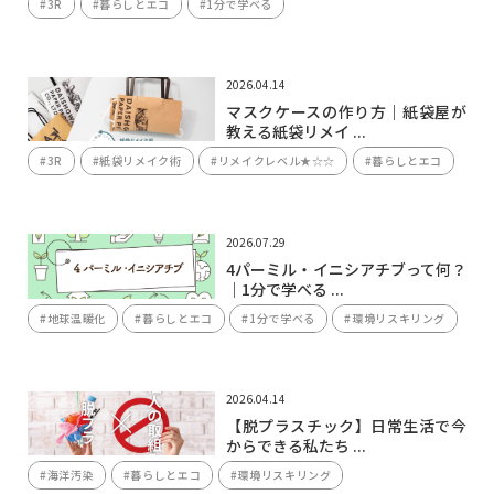
#3R
#暮らしとエコ
#1分で学べる
2026.04.14
マスクケースの作り方｜紙袋屋が
教える紙袋リメイ ...
#3R
#紙袋リメイク術
#リメイクレベル★☆☆
#暮らしとエコ
2026.07.29
4パーミル・イニシアチブって何？
｜1分で学べる ...
#地球温暖化
#暮らしとエコ
#1分で学べる
#環境リスキリング
2026.04.14
【脱プラスチック】日常生活で今
からできる私たち ...
#海洋汚染
#暮らしとエコ
#環境リスキリング