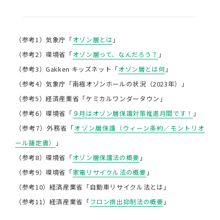
（参考1）気象庁「
オゾン層とは
」
（参考2）環境省「
オゾン層って、なんだろう？
」
（参考3）Gakken キッズネット「
オゾン層とは何
」
（参考4）気象庁「南極オゾンホールの状況（2023年）」
（参考5）経済産業省「ケミカルワンダータウン」
（参考6）環境省「
９月はオゾン層保護対策推進月間です！
」
（参考7）外務省「
オゾン層保護（ウィーン条約／モントリオ
ール議定書）
」
（参考8）環境省「
オゾン層保護法の概要
」
（参考9）環境省「
家電リサイクル法の概要
」
（参考10）経済産業省「自動車リサイクル法とは」
（参考11）経済産業省「
フロン排出抑制法の概要
」