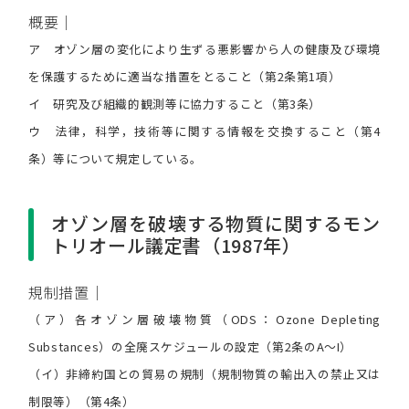
概要｜
ア オゾン層の変化により生ずる悪影響から人の健康及び環境
を保護するために適当な措置をとること（第2条第1項）
イ 研究及び組織的観測等に協力すること（第3条）
ウ 法律，科学，技術等に関する情報を交換すること（第4
条）等について規定している。
オゾン層を破壊する物質に関するモン
トリオール議定書（1987年）
規制措置｜
（ア）各オゾン層破壊物質（ODS：Ozone Depleting
Substances）の全廃スケジュールの設定（第2条のA～I）
（イ）非締約国との貿易の規制（規制物質の輸出入の禁止又は
制限等）（第4条）