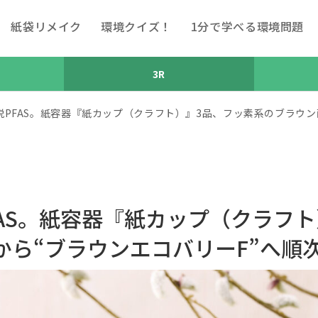
紙袋リメイク
環境クイズ！
1分で学べる環境問題
3R
O＞脱PFAS。紙容器『紙カップ（クラフト）』3品、フッ素系のブラウ
脱PFAS。紙容器『紙カップ（クラフ
から“ブラウンエコバリーF”へ順