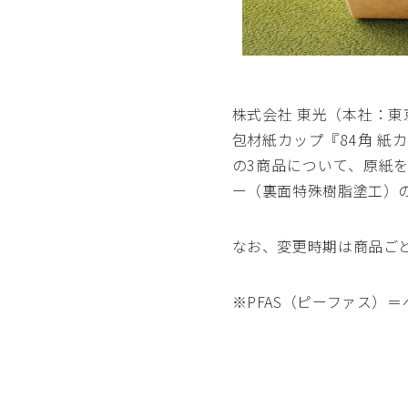
株式会社 東光（本社：東
包材紙カップ『84角 紙
の3商品について、原紙
ー（裏面特殊樹脂塗工）の
なお、変更時期は商品ご
※PFAS（ピーファス）