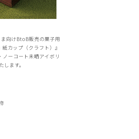
ま向けBtoB販売の菓子用
角 紙カップ（クラフト）』
・ノーコート未晒アイボリ
いたします。
物