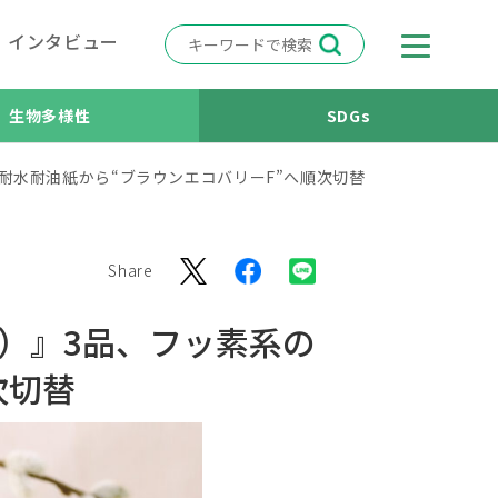
インタビュー
生物多様性
SDGs
ン耐水耐油紙から“ブラウンエコバリーF”へ順次切替
Share
ト）』3品、フッ素系の
次切替