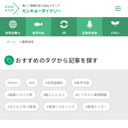
地球温暖化
海洋汚染
3R
生物多様性
SDGs
ホーム
福田圭祐
おすすめのタグから記事を探す
#SDGs
#3R
#地球温暖化
#海洋汚染
#紙袋リメイク術
#暮らしとエコ
#ビジネスと環境問題
#子どもと学ぶ環境
#環境リスキリング
#環境クイズ！