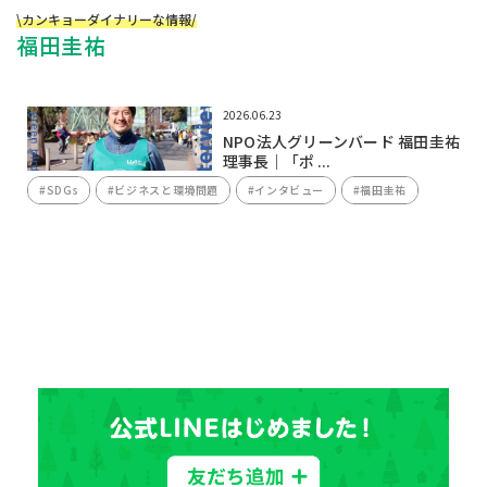
\カンキョーダイナリーな情報/
福田圭祐
2026.06.23
NPO法人グリーンバード 福田圭祐
理事長｜「ポ ...
#SDGs
#ビジネスと環境問題
#インタビュー
#福田圭祐