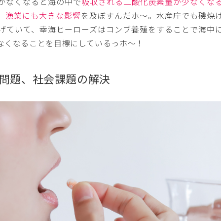
がなくなると海の中で
吸収される二酸化炭素量が少なくな
、
漁業にも大きな影響
を及ぼすんだホ〜。水産庁でも磯焼
げていて、幸海ヒーローズはコンブ養殖をすることで海中
なくなることを目標にしているっホ〜！
問題、社会課題の解決