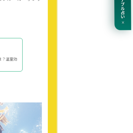
サステナブル占い
×
は？温室効