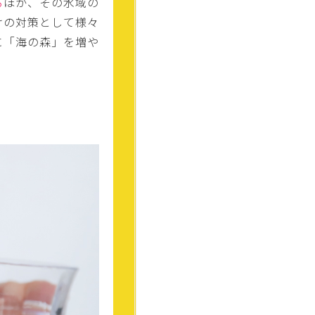
る
ほか、その水域の
けの対策として様々
に「海の森」を増や