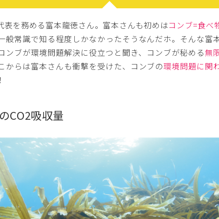
代表を務める富本龍徳さん。富本さんも初めは
コンブ=食べ
一般常識で知る程度しかなかったそうなんだホ。そんな富
コンブが環境問題解決に役立つと聞き、コンブが秘める
無
こからは富本さんも衝撃を受けた、コンブの
環境問題に関
！
のCO2吸収量