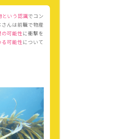
物という認識
でコン
本さんは前職で物産
限の可能性
に衝撃を
わる可能性
について