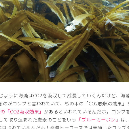
じように海藻はCO2を吸収して成長していくんだけど、海
るのがコンブと言われていて、杉の木の「CO2吸収の効果」
倍の「CO2吸収効果」
があるといわれているんだホ。コンブ
収して取り込まれた炭素のことをいう
「ブルーカーボン」
は
注目されているんだホ！幸海ヒーローズでは養殖したコンブ